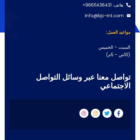
هائف: 96611436431+
Info@bjc-int.com
مواعيد العمل:
السبت – الخميس
(10ص – 5م)
تواصل معنا عبر وسائل التواصل
الاجتماعي