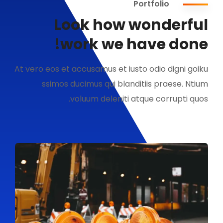
Portfolio
Look how wonderful
work we have done!
At vero eos et accusamus et iusto odio digni goiku
ssimos ducimus qui blanditiis praese. Ntium
voluum deleniti atque corrupti quos.