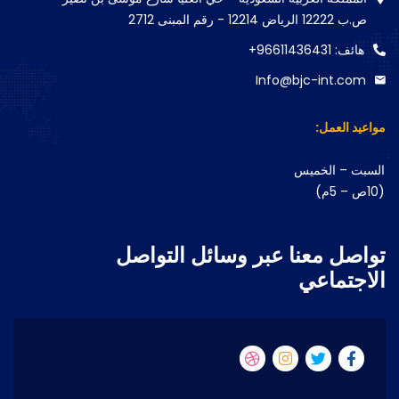
ص.ب 12222 الرياض 12214 - رقم المبنى 2712
هائف: 96611436431+
Info@bjc-int.com
مواعيد العمل:
السبت – الخميس
(10ص – 5م)
تواصل معنا عبر وسائل التواصل
الاجتماعي